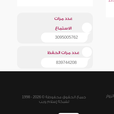
ذكر
عدد مرات
الاستماع
3095005762
عدد مرات الحفظ
839744208
زوار
جميع الحقوق محفوظة © 2026 - 1998
لشبكة إسلام ويب