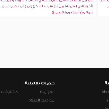
ب ذكر
جزء من محاضرة ( شرح سنن النسائي - كتاب الأشربة - (تابع باب 
ز
الأخبار التي اعتل بها من أباح شراب السكر) إلى (باب ذكر ما يجوز
شربه من الطلاء وما لا يجوز))
ية
خدمات تفاعلية
داة
المواريث
مشاركات ال
مواقيت الصلاة
رة