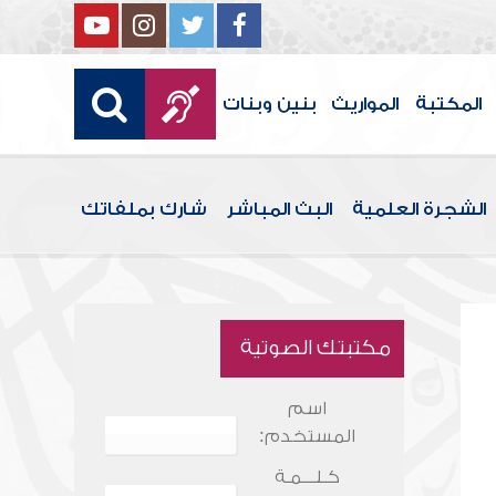
المكتبة
المواريث
بنين وبنات
الشجرة العلمية
البث المباشر
شارك بملفاتك
مكتبتك الصوتية
اسم
المستخدم:
كـلـــمـة