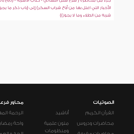
جزء من محاضرة ( شرح سنن النسائي - كتاب الأشربة - (تابع با
الأخبار التي اعتل بها من أباح شراب السكر) إلى (باب ذكر ما يجو
شربه من الطلاء وما لا يجوز))
الصوتيات
محاور فرع
القرآن الكريم
أناشيد
الرحمة المه
محاضرات ودروس
متون علمية
واحة رمضان
ومنظومات
محاضرات مفرغة
الحج و العم