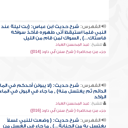
الفهرس:
شرح حديث ابن عباس: (بت ليلة عند
النبي فلما استيقظ أتى طهوره فأخذ سواكه
فاستاك...) , السواك لمن قام من الليل
للشيخ:
عبد المحسن العباد
جزء من محاضرة ( شرح سنن أبي داود [014])
الفهرس:
شرح حديث: (لا يبولن أحدكم في الما
الدائم ثم يغتسل منه) , ما جاء في البول في الماء
الراكد
للشيخ:
عبد المحسن العباد
جزء من محاضرة ( شرح سنن أبي داود [016])
الفهرس:
شرح حديث: ( وضعت للنبي غسلاً
يغتسل به من الجنابة...) , ما جاء في الغسل من