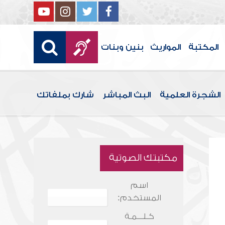
المكتبة
المواريث
بنين وبنات
الشجرة العلمية
البث المباشر
شارك بملفاتك
مكتبتك الصوتية
اسم
المستخدم:
كـلـــمـة