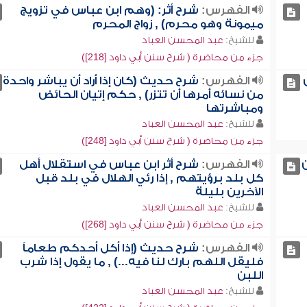
الفهرس:
شرح أثر: (وهم ابن عباس في تزويج
ميمونة وهو محرم) , زواج المحرم
للشيخ:
عبد المحسن العباد
جزء من محاضرة ( شرح سنن أبي داود [218])
الفهرس:
شرح حديث (كان إذا أراد أن يباشر واحدة
من نسائه أمرها أن تتزر) , حكم إتيان الحائض
ومباشرتها
للشيخ:
عبد المحسن العباد
جزء من محاضرة ( شرح سنن أبي داود [248])
ن
الفهرس:
شرح أثر ابن عباس في استقلال أهل
كل بلد برؤيتهم , إذا رئي الهلال في بلد قبل
الآخرين بليلة
للشيخ:
عبد المحسن العباد
جزء من محاضرة ( شرح سنن أبي داود [268])
الفهرس:
شرح حديث (إذا أكل أحدكم طعاماً
فليقل اللهم بارك لنا فيه...) , ما يقول إذا شرب
اللبن
للشيخ:
عبد المحسن العباد