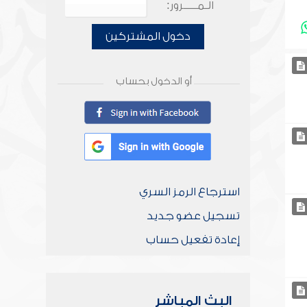
الـمـــــرور:
دخول المشتركين
أو الدخول بحساب
استرجاع الرمز السري
تسجيل عضو جديد
إعادة تفعيل حساب
البث المباشر