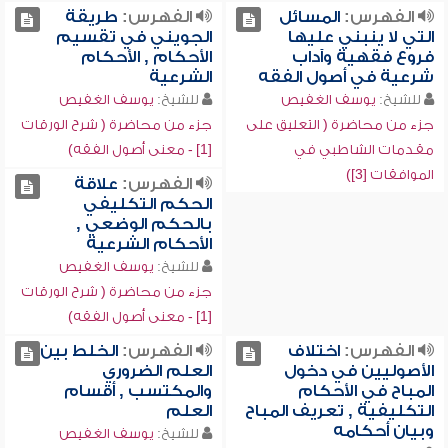
الفهرس:
المسائل
الفهرس:
طريقة
التي لا ينبني عليها
الجويني في تقسيم
فروع فقهية وآداب
الأحكام , الأحكام
شرعية في أصول الفقه
الشرعية
للشيخ:
يوسف الغفيص
للشيخ:
يوسف الغفيص
جزء من محاضرة ( التعليق على
جزء من محاضرة ( شرح الورقات
مقدمات الشاطبي في
[1] - معنى أصول الفقه)
الموافقات [3])
الفهرس:
علاقة
الحكم التكليفي
بالحكم الوضعي ,
الأحكام الشرعية
للشيخ:
يوسف الغفيص
جزء من محاضرة ( شرح الورقات
[1] - معنى أصول الفقه)
الفهرس:
اختلاف
الفهرس:
الخلط بين
الأصوليين في دخول
العلم الضروري
المباح في الأحكام
والمكتسب , أقسام
التكليفية , تعريف المباح
العلم
وبيان أحكامه
للشيخ:
يوسف الغفيص