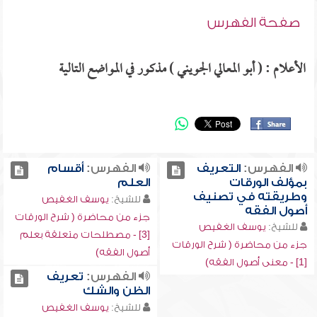
صفحة الفهرس
الأعلام : ( أبو المعالي الجويني ) مذكور في المواضع التالية
الفهرس:
التعريف
الفهرس:
أقسام
بمؤلف الورقات
العلم
وطريقته في تصنيف
للشيخ:
يوسف الغفيص
أصول الفقه
جزء من محاضرة ( شرح الورقات
للشيخ:
يوسف الغفيص
[3] - مصطلحات متعلقة بعلم
جزء من محاضرة ( شرح الورقات
أصول الفقه)
[1] - معنى أصول الفقه)
الفهرس:
تعريف
الظن والشك
للشيخ:
يوسف الغفيص