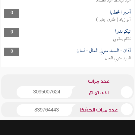
عبد الباسط عبد الصمد
أسير الخطايا
0
أبو زياد ( طارق جابر )
تيكوندوا
0
نظام يعقوبي
أذان - السيد متولي العال - لبنان
0
السيد متولي العال
عدد مرات
3095007624
الاستماع
عدد مرات الحفظ
839764443