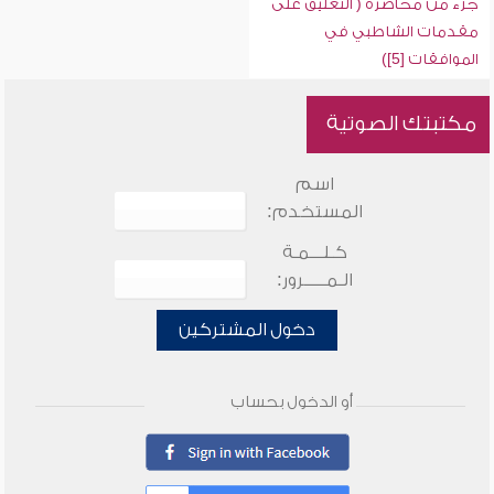
جزء من محاضرة ( التعليق على
مقدمات الشاطبي في
الموافقات [5])
مكتبتك الصوتية
اسم
المستخدم:
كـلـــمـة
الـمـــــرور:
دخول المشتركين
أو الدخول بحساب