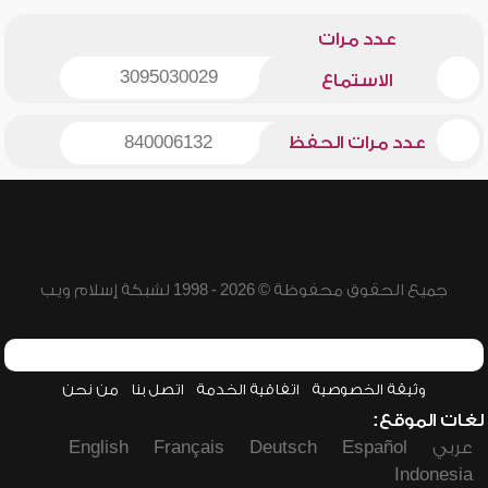
عدد مرات
3095030029
الاستماع
عدد مرات الحفظ
840006132
جميع الحقوق محفوظة © 2026 - 1998 لشبكة إسلام ويب
وثيقة الخصوصية
اتفاقية الخدمة
اتصل بنا
من نحن
لغات الموقع:
عربي
Español
Deutsch
Français
English
Indonesia