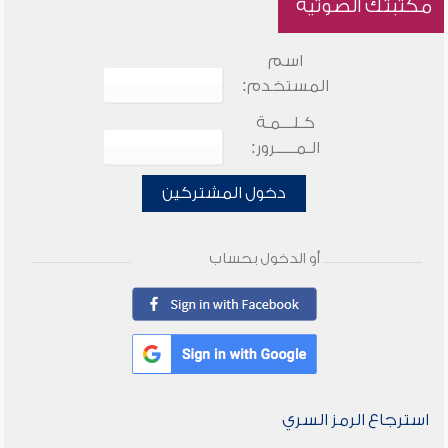
مكتبتك الصوتية
اسم
المستخدم:
كـلـــمـة
الـمـــــرور:
دخول المشتركين
أو الدخول بحساب
استرجاع الرمز السري