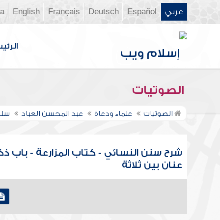
عربي
Español
Deutsch
Français
English
ia
الرئي
الصوتيات
الصوتيات
علماء ودعاة
عبد المحسن العباد
سلس
شرح سنن النسائي - كتاب المزارعة - باب ذكر
عنان بين ثلاثة