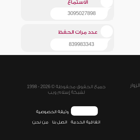
الاستماع
3095027898
عدد مرات الحفظ
839983343
زوار
جميع الحقوق محفوظة © 2026 - 1998
لشبكة إسلام ويب
وثيقة الخصوصية
اتفاقية الخدمة
اتصل بنا
من نحن