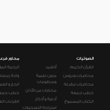
الصوتيات
محاور فرع
القرآن الكريم
أناشيد
الرحمة المه
محاضرات ودروس
متون علمية
واحة رمضان
ومنظومات
محاضرات مفرغة
الحج و العم
مختارات من الأذان
خطب جمعة
خطب جمع
أدعية و أذكار
الكتاب المسموع
القراءات ال
استراحة التسجيلات