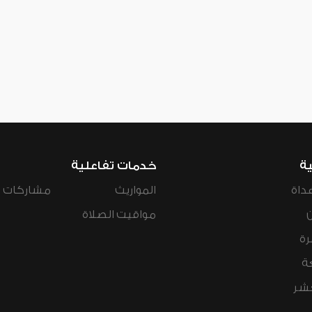
ية
خدمات تفاعلية
داة
المواريث
مشاركات ال
مواقيت الصلاة
رة
ة
عشر