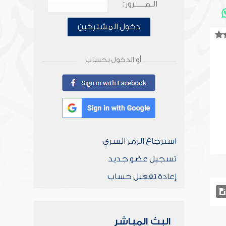
الـمـــــرور:
دخول المشتركين
أو الدخول بحساب
استرجاع الرمز السري
تسجيل عضو جديد
إعادة تفعيل حساب
البث المباشر