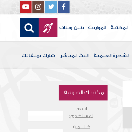
المكتبة
المواريث
بنين وبنات
الشجرة العلمية
البث المباشر
شارك بملفاتك
مكتبتك الصوتية
اسم
المستخدم:
كـلـــمـة