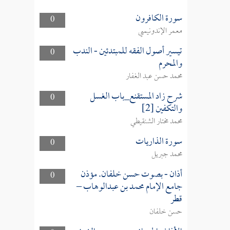
سورة الكافرون
0
معمر الإندونيسي
تيسير أصول الفقه للمبتدئين - الندب
0
والمحرم
محمد حسن عبد الغفار
شرح زاد المستقنع_باب الغسل
0
والتكفين [2]
محمد مختار الشنقيطي
سورة الذاريات
0
محمد جبريل
أذان - بصوت حسن خلفان. مؤذن
0
جامع الإمام محمد بن عبدالوهاب –
قطر
حسن خلفان