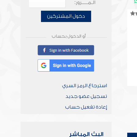
الـمـــــرور:
دخول المشتركين
أو الدخول بحساب
استرجاع الرمز السري
تسجيل عضو جديد
إعادة تفعيل حساب
البث المباشر