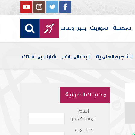
المكتبة
المواريث
بنين وبنات
الشجرة العلمية
البث المباشر
شارك بملفاتك
مكتبتك الصوتية
اسم
المستخدم:
كـلـــمـة