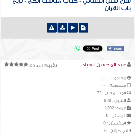
شرح سنن النسائي - كتاب مناسك الحج - تابع
باب القران
عبد المحسن العباد
تقييم المادة:
معلومات : ---
ملحوظة : ---
المستمعين : 72
التنزيل : 988
قراءة: 1202
الرسائل : 0
المقيميّن : 0
في خزائن : 0