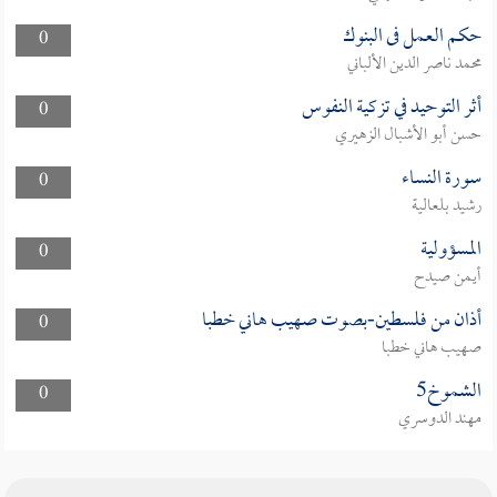
حكم العمل فى البنوك
0
محمد ناصر الدين الألباني
أثر التوحيد في تزكية النفوس
0
حسن أبو الأشبال الزهيري
سورة النساء
0
رشيد بلعالية
المسؤولية
0
أيمن صيدح
أذان من فلسطين-بصوت صهيب هاني خطبا
0
صهيب هاني خطبا
الشموخ5
0
مهند الدوسري