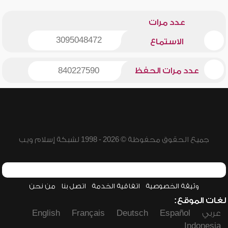
عدد مرات
3095048472
الاستماع
عدد مرات الحفظ
840227590
جميع الحقوق محفوظة © 2026 - 1998 لشبكة إسلام ويب
وثيقة الخصوصية
اتفاقية الخدمة
اتصل بنا
من نحن
لغات الموقع:
عربي
Español
Deutsch
Français
English
Indonesia