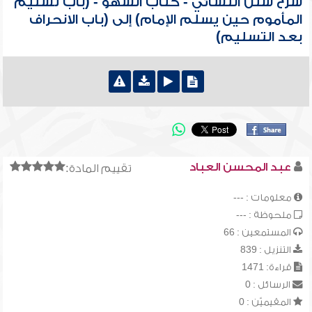
شرح سنن النسائي - كتاب السهو - (باب تسليم
المأموم حين يسلم الإمام) إلى (باب الانحراف
بعد التسليم)
عبد المحسن العباد
تقييم المادة:
معلومات : ---
ملحوظة : ---
المستمعين : 66
التنزيل : 839
قراءة: 1471
الرسائل : 0
المقيميّن : 0