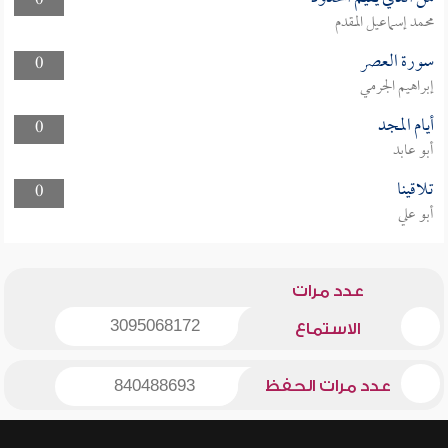
0
محمد إسماعيل المقدم
سورة العصر
0
إبراهيم الجرمي
أيام المجد
0
أبو عابد
تلاقينا
0
أبو علي
عدد مرات
3095068172
الاستماع
عدد مرات الحفظ
840488693