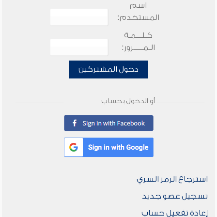
اسم
المستخدم:
كـلـــمـة
الـمـــــرور:
دخول المشتركين
أو الدخول بحساب
استرجاع الرمز السري
تسجيل عضو جديد
إعادة تفعيل حساب