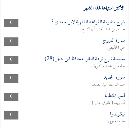
الأكثر استماعا لهذا الشهر
شرح منظومة القواعد الفقهية لابن سعدي 3
0
حسين بن عبد العزيز آل الشيخ
سورة البروج
0
علي الحذيفي
سلسلة شرح نزهة النظر للحافظ ابن حجر (28)
0
حاتم بن عارف الشريف
سورة الحديد
0
عبد الباسط عبد الصمد
أسير الخطايا
0
أبو زياد ( طارق جابر )
تيكوندوا
0
نظام يعقوبي