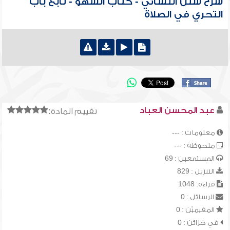
شرح سنن النسائي - كتاب السهو - تابع باب
التحري في الصلاة
عبد المحسن العباد
تقييم المادة:
معلومات : ---
ملحوظة : ---
المستمعين : 69
التنزيل : 829
قراءة: 1048
الرسائل : 0
المقيميّن : 0
في خزائن : 0