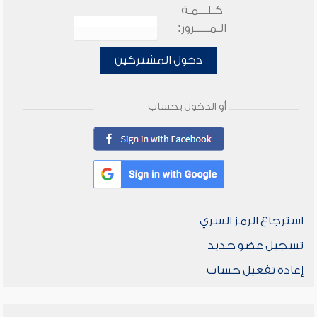
كـلـــمـة
الـمـــــرور:
دخول المشتركين
أو الدخول بحساب
استرجاع الرمز السري
تسجيل عضو جديد
إعادة تفعيل حساب