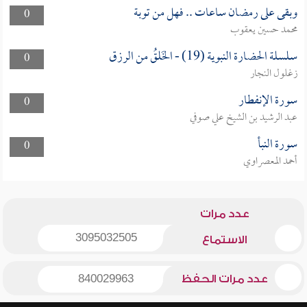
وبقى على رمضان ساعات .. فهل من توبة
0
محمد حسين يعقوب
سلسلة الحضارة النبوية (19) - الخَلقُ من الرزق
0
زغلول النجار
سورة الإنفطار
0
عبد الرشيد بن الشيخ علي صوفي
سورة النبأ
0
أحمد المعصراوي
عدد مرات
3095032505
الاستماع
عدد مرات الحفظ
840029963