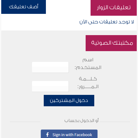
أضف تعليقك
تعليقات الزوار
لا توجد تعليقات حتى الآن
مكتبتك الصوتية
اسم
المستخدم:
كـلـــمـة
الـمـــــرور:
دخول المشتركين
أو الدخول بحساب