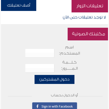
أضف تعليقك
تعليقات الزوار
لا توجد تعليقات حتى الآن
مكتبتك الصوتية
اسم
المستخدم:
كـلـــمـة
الـمـــــرور:
دخول المشتركين
أو الدخول بحساب