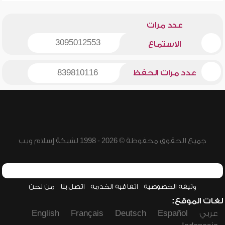
عدد مرات
3095012553
الاستماع
عدد مرات الحفظ
839810116
جميع الحقوق محفوظة © 2026 - 1998 لشبكة إسلام ويب
وثيقة الخصوصية
اتفاقية الخدمة
اتصل بنا
من نحن
لغات الموقع:
عربي
Español
Deutsch
Français
English