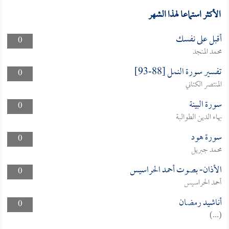
الأكثر استماعا لهذا الشهر
أقبل على نفسك
0
محمد المنجد
تفسير سورة النمل [88-93]
0
المنتصر الكتاني
سورة البينة
0
بهاء الدين الطوالبة
سورة هود
0
محمد جبريل
الأذان- بصوت أحمد الحراسيس
0
أحمد الحراسيس
أناشيد رمضان
0
(...)