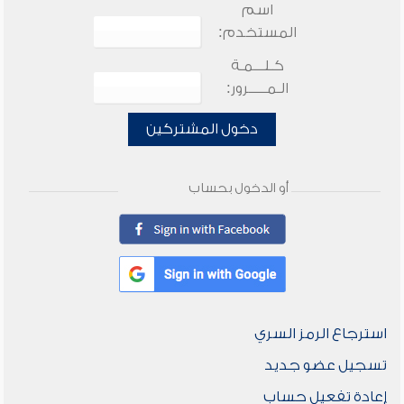
اسم
المستخدم:
كـلـــمـة
الـمـــــرور:
دخول المشتركين
أو الدخول بحساب
استرجاع الرمز السري
تسجيل عضو جديد
إعادة تفعيل حساب