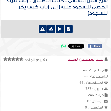
شرح سنن النسائي - كتاب التطبيق - (باب تبريد
الحصى للسجود عليه) إلى (باب كيف يخر
للسجود)
عبد المحسن العباد
تقييم المادة:
معلومات : ---
ملحوظة : ---
المستمعين : 66
التنزيل : 737
قراءة: 1246
الرسائل : 0
المقيميّن : 0