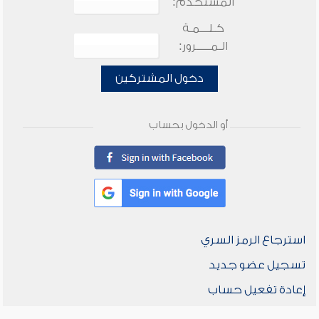
المستخدم:
كـلـــمـة
الـمـــــرور:
دخول المشتركين
أو الدخول بحساب
استرجاع الرمز السري
تسجيل عضو جديد
إعادة تفعيل حساب