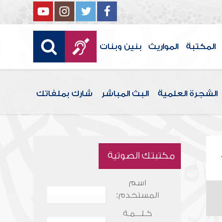
المكتبة
المواريث
بنين وبنات
الشجرة العلمية
البث المباشر
شارك بملفاتك
مكتبتك الصوتية
اسم
المستخدم:
كـلـــمـة