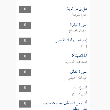
هل لى من توبة
0
حازم شومان
سورة البقرة
0
رمضان الصباغ
إمضاء .. ولدك المقصر
0
(...)
الحاكمية 8
0
محمد عبد المقصود
سورة الفلق
0
عبد الله الخليفي
المسؤولية
0
أيمن صيدح
أذان من فلسطين-بصوت صهيب
0
هاني خطبا