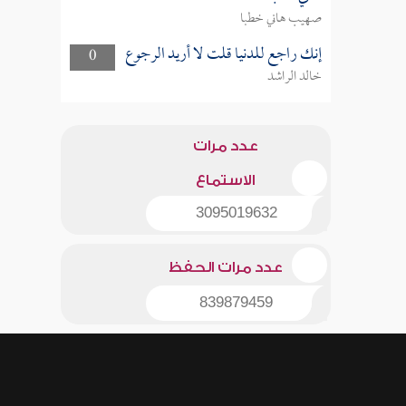
صهيب هاني خطبا
إنك راجع للدنيا قلت لا أريد الرجوع
0
خالد الراشد
عدد مرات
الاستماع
3095019632
عدد مرات الحفظ
839879459