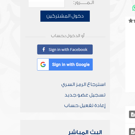
الـمـــــرور:
دخول المشتركين
أو الدخول بحساب
استرجاع الرمز السري
تسجيل عضو جديد
إعادة تفعيل حساب
البث المباشر