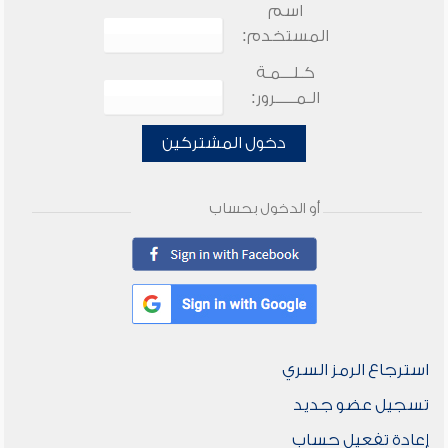
اسم
المستخدم:
كـلـــمـة
الـمـــــرور:
دخول المشتركين
أو الدخول بحساب
استرجاع الرمز السري
تسجيل عضو جديد
إعادة تفعيل حساب