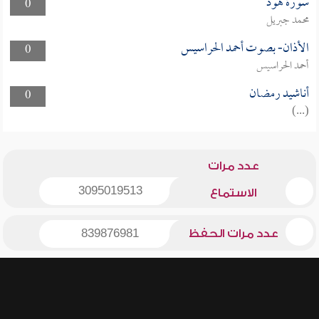
سورة هود
0
محمد جبريل
الأذان- بصوت أحمد الحراسيس
0
أحمد الحراسيس
أناشيد رمضان
0
(...)
عدد مرات
3095019513
الاستماع
عدد مرات الحفظ
839876981