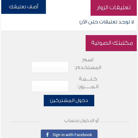
أضف تعليقك
تعليقات الزوار
لا توجد تعليقات حتى الآن
مكتبتك الصوتية
اسم
المستخدم:
كـلـــمـة
الـمـــــرور:
دخول المشتركين
أو الدخول بحساب