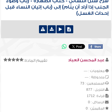
شرح سنن النسائي - كتاب الطهارة - (باب وضوء
الجنب إذا أراد أن ينام) إلى (باب إتيان النساء قبل
إحداث الغسل)
عبد المحسن العباد
تقييم المادة:
معلومات : ---
ملحوظة : ---
المستمعين : 73
التنزيل : 877
قراءة: 1712
الرسائل : 0
المقيميّن : 0