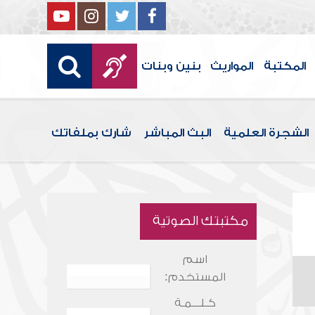
المكتبة
المواريث
بنين وبنات
الشجرة العلمية
البث المباشر
شارك بملفاتك
مكتبتك الصوتية
اسم
المستخدم:
كـلـــمـة