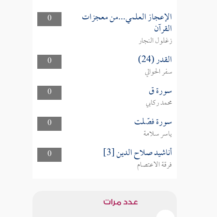
الإعجاز العلمي...من معجزات
0
القرآن
زغلول النجار
القدر (24)
0
سفر الحوالي
سورة ق
0
محمد ركابي
سورة فصّلت
0
ياسر سلامة
أناشيد صلاح الدين [3]
0
فرقة الاعتصام
عدد مرات