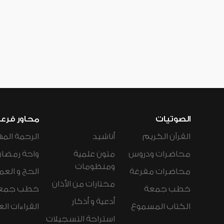
الصوتيات
محاور فرع
القرآن الكريم
أناشيد
الرحمة المه
محاضرات ودروس
متون علمية
واحة رمضان
ومنظومات
محاضرات مفرغة
الحج و العم
مختارات من الأذان
خطب جمعة
خطب جمع
أدعية و أذكار
الكتاب المسموع
القراءات ال
استراحة التسجيلات