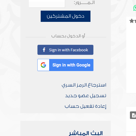
الـمـــــرور:
دخول المشتركين
أو الدخول بحساب
استرجاع الرمز السري
تسجيل عضو جديد
إعادة تفعيل حساب
البث المباشر