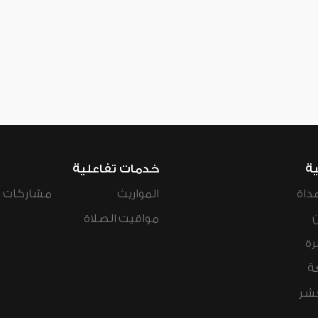
ية
خدمات تفاعلية
داة
المواريث
مشاركات ال
مواقيت الصلاة
رة
ة
عشر