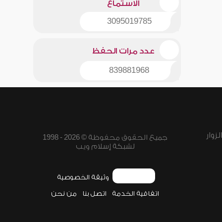
الاستماع
3095019785
عدد مرات الحفظ
839881968
زوار
جميع الحقوق محفوظة © 2026 - 1998
لشبكة إسلام ويب
وثيقة الخصوصية
اتفاقية الخدمة
اتصل بنا
من نحن