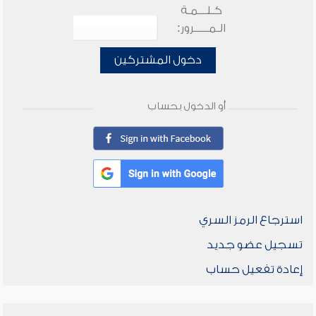
كـلـــمـة
الـمـــــرور:
دخول المشتركين
أو الدخول بحساب
استرجاع الرمز السري
تسجيل عضو جديد
إعادة تفعيل حساب