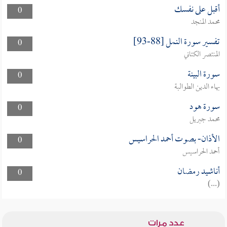
أقبل على نفسك
0
محمد المنجد
تفسير سورة النمل [88-93]
0
المنتصر الكتاني
سورة البينة
0
بهاء الدين الطوالبة
سورة هود
0
محمد جبريل
الأذان- بصوت أحمد الحراسيس
0
أحمد الحراسيس
أناشيد رمضان
0
(...)
عدد مرات