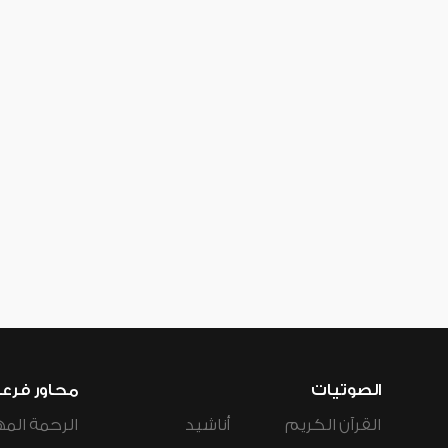
الصوتيات
محاور فرع
القرآن الكريم
أناشيد
الرحمة المه