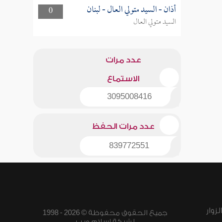
أذان - السيد متولي العال - لبنان
0
السيد متولي العال
عدد مرات
الاستماع
3095008416
عدد مرات الحفظ
839772551
زوار
جميع الحقوق محفوظة © 2026 - 1998
لشبكة إسلام ويب