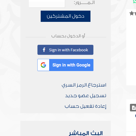
الـمـــــرور:
دخول المشتركين
أو الدخول بحساب
استرجاع الرمز السري
تسجيل عضو جديد
إعادة تفعيل حساب
البث المباشر