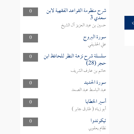
شرح منظومة القواعد الفقهية لابن
0
سعدي 3
حسين بن عبد العزيز آل الشيخ
سورة البروج
0
علي الحذيفي
سلسلة شرح نزهة النظر للحافظ ابن
0
حجر (28)
حاتم بن عارف الشريف
سورة الحديد
0
عبد الباسط عبد الصمد
أسير الخطايا
0
أبو زياد ( طارق جابر )
تيكوندوا
0
نظام يعقوبي