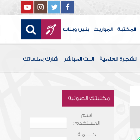
المكتبة
المواريث
بنين وبنات
الشجرة العلمية
البث المباشر
شارك بملفاتك
مكتبتك الصوتية
اسم
المستخدم:
كـلـــمـة