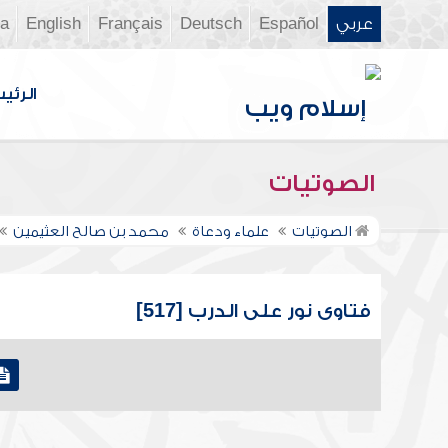
عربي
Español
Deutsch
Français
English
ia
الرئي
الصوتيات
الصوتيات
علماء ودعاة
محمد بن صالح العثيمين
فتاوى نور على الدرب [517]