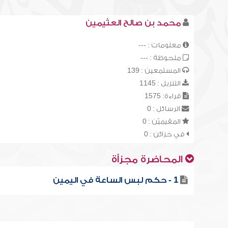
محمد بن صالح العثيمين
معلومات : ---
ملحوظة : ---
المستمعين : 139
التنزيل : 1145
قراءة: 1575
الرسائل : 0
المقيميّن : 0
في خزائن : 0
المحاضرة مجزأة
1 - حكم لبس الساعة في اليمين