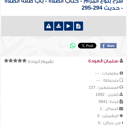
شرح بلوغ المرام - كتاب الصلاة - باب صفة الصلاة
- حديث 294-295
سلمان العودة
تقييم المادة:
معلومات : ---
ملحوظة : ---
المستمعين : 137
التنزيل : 1092
قراءة: 3841
الرسائل : 1
المقيميّن : 0
في خزائن : 0