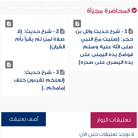
المحاضرة مجزأة
1 - شرح حديث وائل بن
2 - شرح حديث: (لا
حجر: (صليت مع النبي
صلاة لمن لم يقرأ بأم
صلى الله عليه وسلم
القرآن)
فوضع يده اليمنى على
يده اليسرى على صدره)
3 - شرح حديث:
(لعلكم تقرءون خلف
إمامكم..)
أضف تعليقك
تعليقات الزوار
لا توجد تعليقات حتى الآن