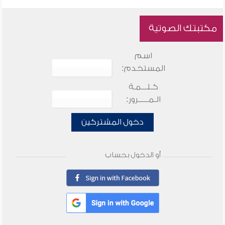
مكتبتك الصوتية
اسم
المستخدم:
كـلـــمـة
الـمـــــرور:
دخول المشتركين
أو الدخول بحساب