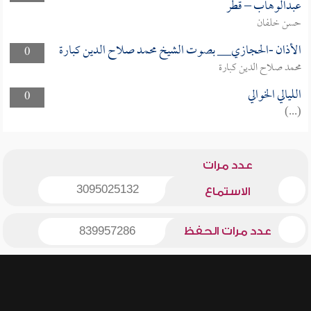
عبدالوهاب – قطر
حسن خلفان
الأذان -الحجازي__ بصوت الشيخ محمد صلاح الدين كبارة
0
محمد صلاح الدين كبارة
الليالي الخوالي
0
(...)
عدد مرات
3095025132
الاستماع
عدد مرات الحفظ
839957286