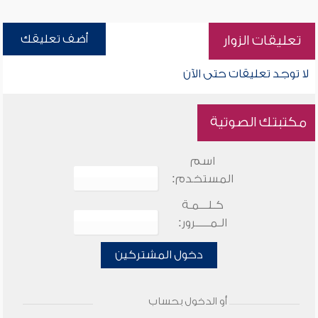
أضف تعليقك
تعليقات الزوار
لا توجد تعليقات حتى الآن
مكتبتك الصوتية
اسم
المستخدم:
كـلـــمـة
الـمـــــرور:
دخول المشتركين
أو الدخول بحساب