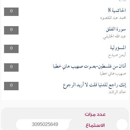
الحاكمية 8
0
محمد عبد المقصود
سورة الفلق
0
عبد الله الخليفي
المسؤولية
0
أيمن صيدح
أذان من فلسطين-بصوت صهيب هاني خطبا
0
صهيب هاني خطبا
إنك راجع للدنيا قلت لا أريد الرجوع
0
خالد الراشد
عدد مرات
3095025649
الاستماع