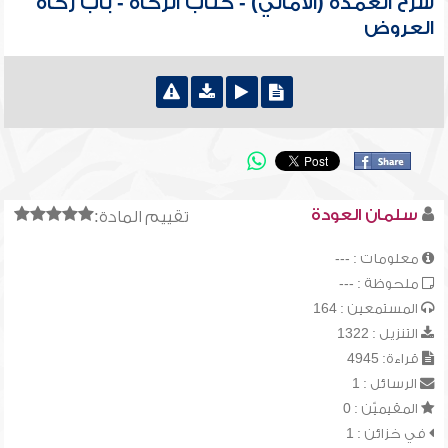
شرح العمدة (الأمالي) - كتاب الزكاة - باب زكاة
العروض
سلمان العودة
تقييم المادة:
معلومات : ---
ملحوظة : ---
المستمعين : 164
التنزيل : 1322
قراءة: 4945
الرسائل : 1
المقيميّن : 0
في خزائن : 1