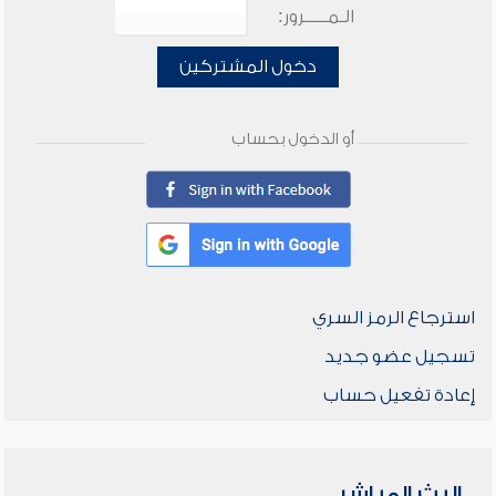
الـمـــــرور:
دخول المشتركين
أو الدخول بحساب
استرجاع الرمز السري
تسجيل عضو جديد
إعادة تفعيل حساب
البث المباشر