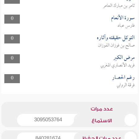
ثامر بن مبارك العامر
سورة الأنعام
0
فارس عباد
التوكل حقيقته وآثاره
0
صالح بن فوزان الفوزان
مرض الكبر
0
فريد الأنصاري المغربي
رغم الحصار
0
فرقة الروابي
عدد مرات
3095053764
الاستماع
عدد مرات الحفظ
840281674