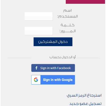
اسم
المستخدم:
كـلـــمـة
الـمـــــرور:
دخول المشتركين
أو الدخول بحساب
استرجاع الرمز السري
تسجيل عضو جديد