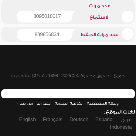
عدد مرات
3095018017
الاستماع
عدد مرات الحفظ
839856834
جميع الحقوق محفوظة © 2026 - 1998 لشبكة إسلام ويب
وثيقة الخصوصية
اتفاقية الخدمة
اتصل بنا
من نحن
لغات الموقع:
عربي
Español
Deutsch
Français
English
Indonesia