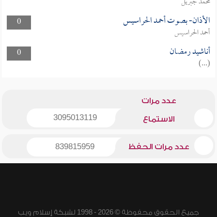
محمد جبريل
الأذان- بصوت أحمد الحراسيس
0
أحمد الحراسيس
أناشيد رمضان
0
(...)
عدد مرات
3095013119
الاستماع
عدد مرات الحفظ
839815959
جميع الحقوق محفوظة © 2026 - 1998 لشبكة إسلام ويب