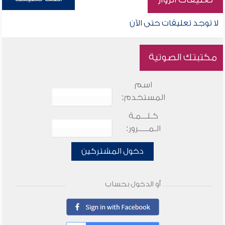
لا توجد تعليقات حتى الآن
مكتبتك الصوتية
اسم
المستخدم:
كـلـــمـة
الـمـــــرور:
دخول المشتركين
أو الدخول بحساب