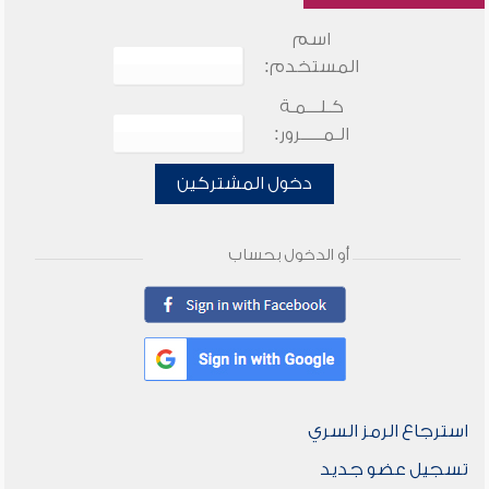
اسم
المستخدم:
كـلـــمـة
الـمـــــرور:
دخول المشتركين
أو الدخول بحساب
استرجاع الرمز السري
تسجيل عضو جديد