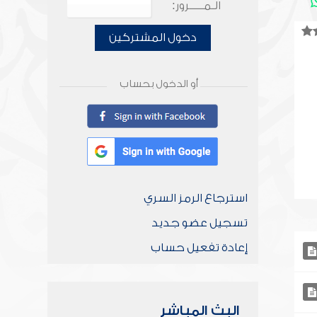
الـمـــــرور:
دخول المشتركين
أو الدخول بحساب
استرجاع الرمز السري
تسجيل عضو جديد
إعادة تفعيل حساب
البث المباشر