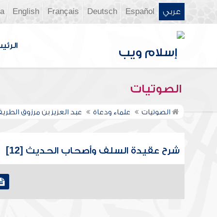
عربي
Español
Deutsch
Français
English
ia
الرئي
الصوتيات
الصوتيات
علماء ودعاة
عبد العزيز بن مرزوق الطري
شرح عقيدة السلف وأصحاب الحديث [12]