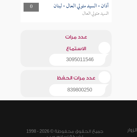
أذان - السيد متولي العال - لبنان
0
السيد متولي العال
عدد مرات
الاستماع
3095011546
عدد مرات الحفظ
839800250
زوار
جميع الحقوق محفوظة © 2026 - 1998
لشبكة إسلام ويب