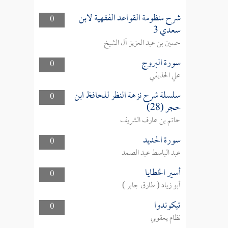
شرح منظومة القواعد الفقهية لابن
0
سعدي 3
حسين بن عبد العزيز آل الشيخ
سورة البروج
0
علي الحذيفي
سلسلة شرح نزهة النظر للحافظ ابن
0
حجر (28)
حاتم بن عارف الشريف
سورة الحديد
0
عبد الباسط عبد الصمد
أسير الخطايا
0
أبو زياد ( طارق جابر )
تيكوندوا
0
نظام يعقوبي