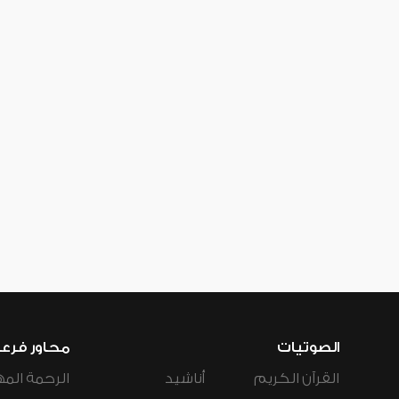
الصوتيات
محاور فرع
القرآن الكريم
أناشيد
الرحمة المه