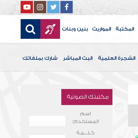
المكتبة
المواريث
بنين وبنات
الشجرة العلمية
البث المباشر
شارك بملفاتك
مكتبتك الصوتية
اسم
المستخدم:
كـلـــمـة