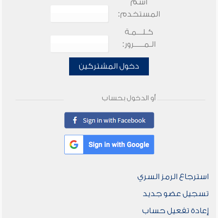
اسم
المستخدم:
كـلـــمـة
الـمـــــرور:
دخول المشتركين
أو الدخول بحساب
استرجاع الرمز السري
تسجيل عضو جديد
إعادة تفعيل حساب