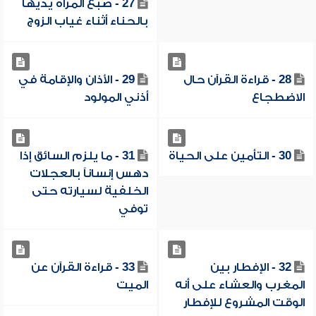
27 - صبغ المرأة يديها
بالحناء أثناء غياب الزوج
28 - قراءة القرآن حال
29 - الأذان والإقامة في
الاضطجاع
أذني المولود
30 - التأمين على الحياة
31 - ما يلزم السائق إذا
دهس إنساناً بالعجلات
الخلفية لسيارته حتى
توفي
32 - الإفطار بين
33 - قراءة القرآن عن
المغرب والعشاء على أنه
الميت
الوقت المشروع للإفطار