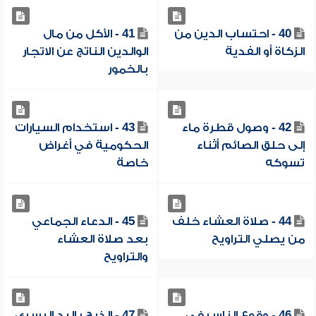
40 - احتساب الدين من
41 - الأكل من مال
الزكاة أو الفدية
الوالدين الناتج عن الاتجار
بالخمور
42 - وصول قطرة ماء
43 - استخدام السيارات
إلى حلق الصائم أثناء
الحكومية في أغراض
تسوكه
خاصة
44 - صلاة العشاء خلف
45 - الدعاء الجماعي
من يصلي التراويح
بعد صلاة العشاء
والتراويح
46 - وقوع الناس في
47 - الذبح باليد اليسرى