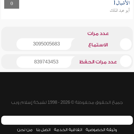
الأشبال1
0
أبو عبد الملك
عدد مرات
3095005683
الاستماع
عدد مرات الحفظ
839743453
جميع الحقوق محفوظة © 2026 - 1998 لشبكة إسلام ويب
وثيقة الخصوصية
اتفاقية الخدمة
اتصل بنا
من نحن