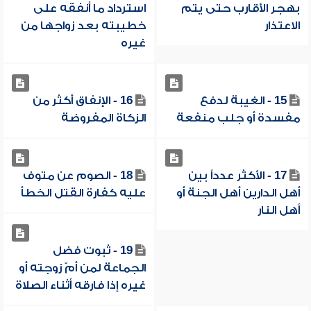
بهجر الأقارب حتى يتم
استرداد ما أنفقه على
الاعتذار
خطيبته بعد زواجها من
غيره
15 - الغيبة لدفع
16 - الإنفاق أكثر من
مفسدة أو جلب منفعة
الزكاة المفروضة
17 - الأكثر عدداً بين
18 - الصوم عن متوف
أهل الدارين أهل الجنة أو
عليه كفارة القتل الخطأ
أهل النار
19 - ثبوت فضل
الجماعة لمن أمّ زوجته أو
غيره إذا فارقه أثناء الصلاة