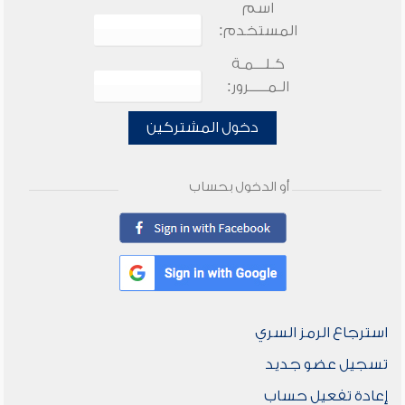
اسم
المستخدم:
كـلـــمـة
الـمـــــرور:
دخول المشتركين
أو الدخول بحساب
استرجاع الرمز السري
تسجيل عضو جديد
إعادة تفعيل حساب