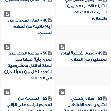
الشرك الأكبر بعد زمن
النبي عليه الصلاة
والسلام
48 - المال الموروث من
أرباح ناتجة عن أسهم
السينما
49 - وضع الأحذية أمام
50 - موضع الذكر عند
المصلين في الصلاة
المرور بآية فيها ذكر
الجنة أو النار، ومشروعية
التعوذ لكل من يقرأ القرآن
في الحلقة
51 - صلاة ركعتي
52 - الحكمة من
الشروق بعد الانشغال
تقديم الزانية على الزاني