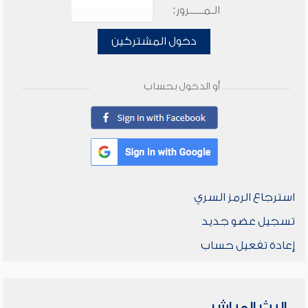
الـمـــــرور:
دخول المشتركين
أو الدخول بحساب
استرجاع الرمز السري
تسجيل عضو جديد
إعادة تفعيل حساب
البث المباشر