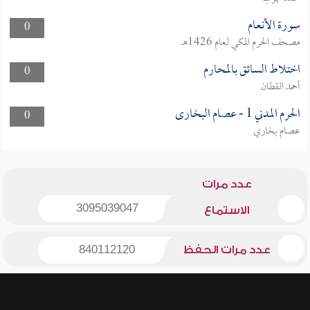
سورة الأنعام
0
مصحف الحرم المكي لعام 1426هـ
اختلاط السائق بالمحارم
0
أحمد القطان
الحرم المدني 1 - عصام البخارى
0
عصام بخاري
عدد مرات
3095039047
الاستماع
عدد مرات الحفظ
840112120