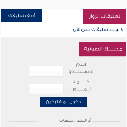
أضف تعليقك
تعليقات الزوار
لا توجد تعليقات حتى الآن
مكتبتك الصوتية
اسم
المستخدم:
كـلـــمـة
الـمـــــرور:
دخول المشتركين
أو الدخول بحساب