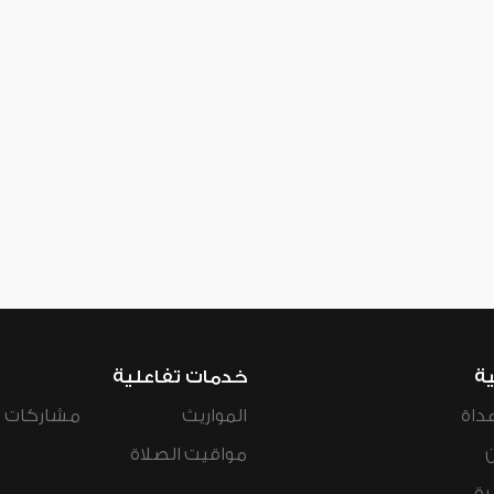
ية
خدمات تفاعلية
داة
المواريث
مشاركات ال
مواقيت الصلاة
رة