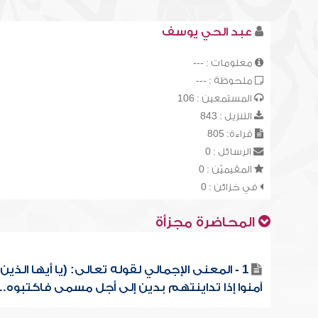
عبد الحي يوسف
معلومات : ---
ملحوظة : ---
المستمعين : 106
التنزيل : 843
قراءة: 805
الرسائل : 0
المقيميّن : 0
في خزائن : 0
المحاضرة مجزأة
1 - المعنى الإجمالي لقوله تعالى: (يا أيها الذين
آمنوا إذا تداينتهم بدين إلى أجل مسمى فاكتبوه...