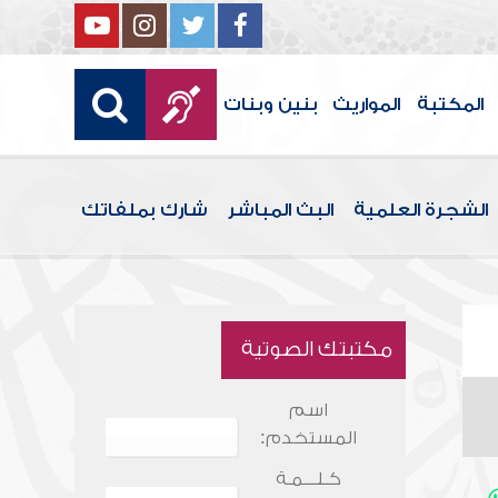
المكتبة
المواريث
بنين وبنات
الشجرة العلمية
البث المباشر
شارك بملفاتك
مكتبتك الصوتية
اسم
المستخدم:
كـلـــمـة