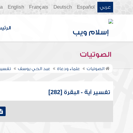
عربي
Español
Deutsch
Français
English
ia
الرئي
الصوتيات
الصوتيات
علماء ودعاة
عبد الحي يوسف
تفسير 
تفسير آية - البقرة [282]