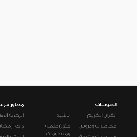
الصوتيات
محاور فرع
القرآن الكريم
أناشيد
الرحمة المه
محاضرات ودروس
متون علمية
واحة رمضان
ومنظومات
محاضرات مفرغة
الحج و العم