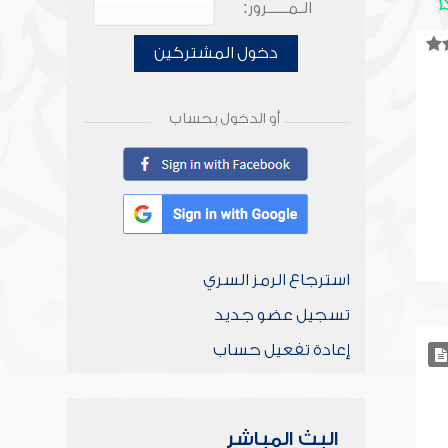
الـمـــــرور:
دخول المشتركين
أو الدخول بحساب
استرجاع الرمز السري
تسجيل عضو جديد
إعادة تفعيل حساب
البث المباشر