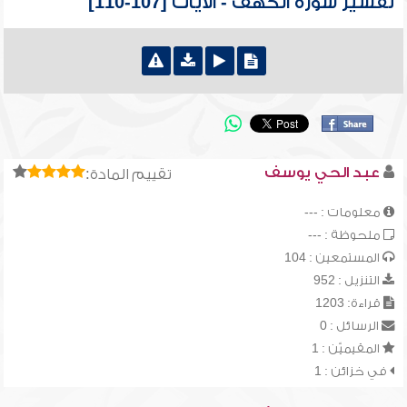
تفسير سورة الكهف - الآيات [107-110]
عبد الحي يوسف
تقييم المادة:
معلومات : ---
ملحوظة : ---
المستمعين : 104
التنزيل : 952
قراءة: 1203
الرسائل : 0
المقيميّن : 1
في خزائن : 1