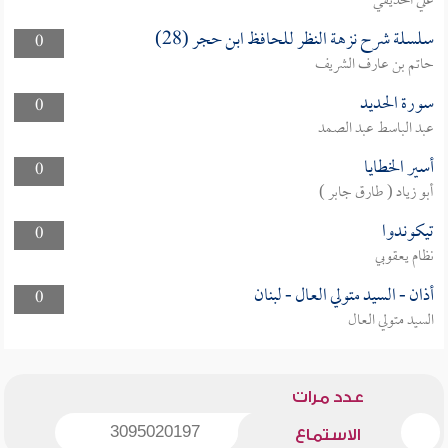
علي الحذيفي
سلسلة شرح نزهة النظر للحافظ ابن حجر (28)
0
حاتم بن عارف الشريف
سورة الحديد
0
عبد الباسط عبد الصمد
أسير الخطايا
0
أبو زياد ( طارق جابر )
تيكوندوا
0
نظام يعقوبي
أذان - السيد متولي العال - لبنان
0
السيد متولي العال
عدد مرات
3095020197
الاستماع