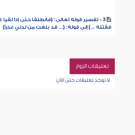
3 - تفسير قوله تعالى: (فانطلقا حتى إذا لقيا غل
فقتله ...) إلى قوله: (... قد بلغت من لدني عذراً)
تعليقات الزوار
لا توجد تعليقات حتى الآن