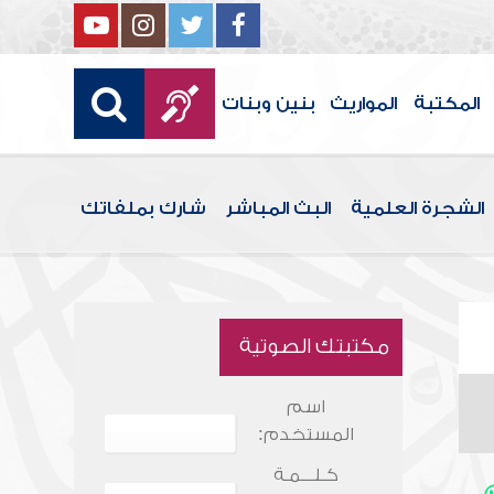
المكتبة
المواريث
بنين وبنات
الشجرة العلمية
البث المباشر
شارك بملفاتك
مكتبتك الصوتية
اسم
المستخدم:
كـلـــمـة