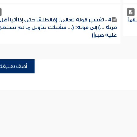
اماً
4 - تفسير قوله تعالى: (فانطلقا حتى إذا أتيا أهل
قرية ...) إلى قوله: (... سأنبئك بتأويل ما لم تستطع
عليه صبراً)
أضف تعليقك