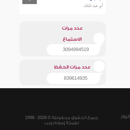
أبو عبد الملك
عدد مرات
الاستماع
3094994519
عدد مرات الحفظ
839614935
زوار
جميع الحقوق محفوظة © 2026 - 1998
لشبكة إسلام ويب