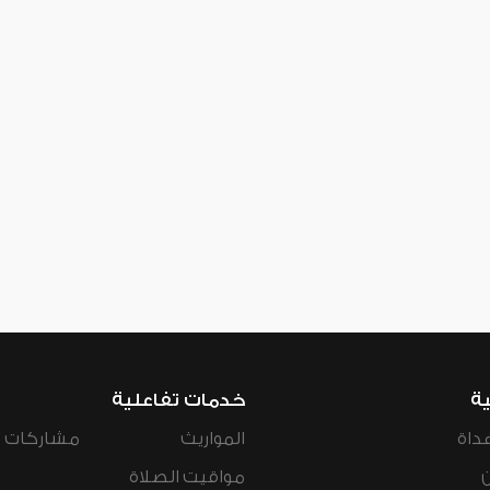
ية
خدمات تفاعلية
داة
المواريث
مشاركات ال
مواقيت الصلاة