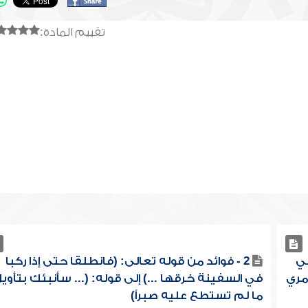
تقييم المادة:
في
2 - فوائد من قوله تعالى: (فانطلقا حتى إذا ركبا
أمري
في السفينة خرقها ...) إلى قوله: (... سأنبئك بتأوي
ما لم تستطع عليه صبراً)