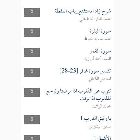
شرح زاد المستقنع_باب اللقطة
0
محمد مختار الشنقيطي
سورة البقرة
0
محمد سعيد خياط
سورة القمر
0
السيد أحمد أبوزيد
تفسير سورة غافر [23-28]
0
المنتصر الكتاني
تتوب عن الذنوب اذا مرضتا وترجع
0
للذنوب اذا برئت
خالد الراشد
يا رفيق الدرب 1
0
سمير البشيري
الأشبال1
0