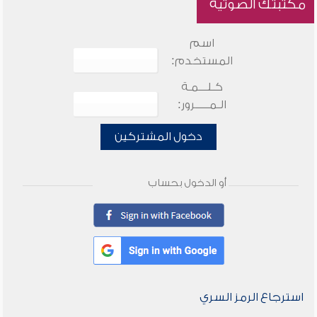
مكتبتك الصوتية
اسم
المستخدم:
كـلـــمـة
الـمـــــرور:
دخول المشتركين
أو الدخول بحساب
استرجاع الرمز السري