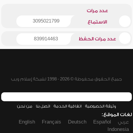
عدد مرات
3095021799
الاستماع
عدد مرات الحفظ
839914463
جميع الحقوق محفوظة © 2026 - 1998 لشبكة إسلام ويب
وثيقة الخصوصية
اتفاقية الخدمة
اتصل بنا
من نحن
لغات الموقع:
عربي
Español
Deutsch
Français
English
Indonesia