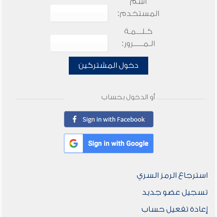
اسم
المستخدم:
كـلـــمـة
الـمـــــرور:
دخول المشتركين
أو الدخول بحساب
استرجاع الرمز السري
تسجيل عضو جديد
إعادة تفعيل حساب