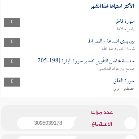
الأكثر استماعا لهذا الشهر
سورة فاطر
0
ياسر سلامة
بين يدى الساعة - الصراط
0
شعبان محمود عبد الله
سلسلة محاسن التأويل تفسير سورة البقرة [198-205]
0
صالح بن عواد المغامسي
سورة الفلق
0
مصطفى غربي
عدد مرات
3095039178
الاستماع