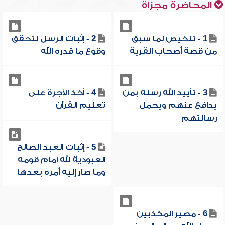
المحاضرة مجزأة
1 - تلخيص لما سبق
2 - إثبات الرسل لتحقق
من قصة أصحاب القرية
وقوع ما قدره الله
3 - تأييد الله رسله بمن
4 - أخذ الأجرة على
يدافع عنهم ويحمل
تعليم القرآن
رسالتهم
5 - إثبات العبد الصالح
العبودية لله أمام قومه
وما صار إليه أمره بعدها
6 - مصير المكذبين