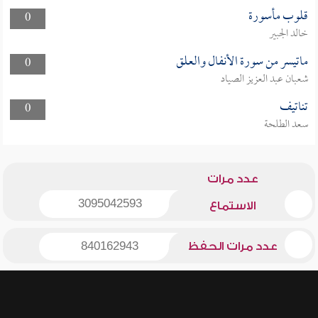
قلوب مأسورة
0
خالد الجبير
ماتيسر من سورة الأنفال والعلق
0
شعبان عبد العزيز الصياد
تناتيف
0
سعد الطلحة
عدد مرات
3095042593
الاستماع
عدد مرات الحفظ
840162943