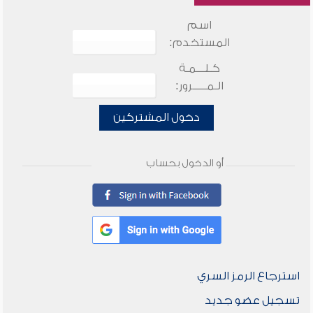
اسم
المستخدم:
كـلـــمـة
الـمـــــرور:
دخول المشتركين
أو الدخول بحساب
استرجاع الرمز السري
تسجيل عضو جديد