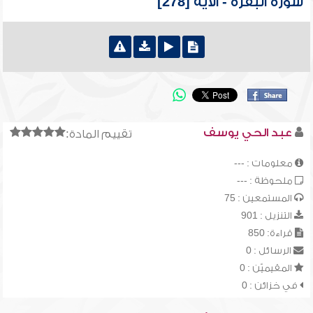
سورة البقرة - الآية [278]
عبد الحي يوسف
تقييم المادة:
معلومات : ---
ملحوظة : ---
المستمعين : 75
التنزيل : 901
قراءة: 850
الرسائل : 0
المقيميّن : 0
في خزائن : 0