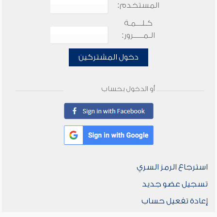
المستخدم:
كـلـــمـة
الـمـــــرور:
دخول المشتركين
أو الدخول بحساب
استرجاع الرمز السري
تسجيل عضو جديد
إعادة تفعيل حساب