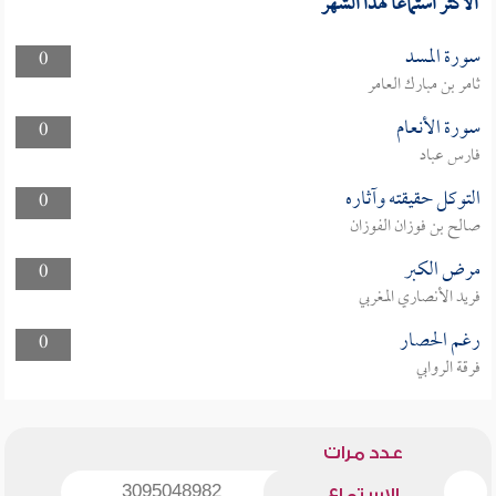
الأكثر استماعا لهذا الشهر
سورة المسد
0
ثامر بن مبارك العامر
سورة الأنعام
0
فارس عباد
التوكل حقيقته وآثاره
0
صالح بن فوزان الفوزان
مرض الكبر
0
فريد الأنصاري المغربي
رغم الحصار
0
فرقة الروابي
عدد مرات
3095048982
الاستماع