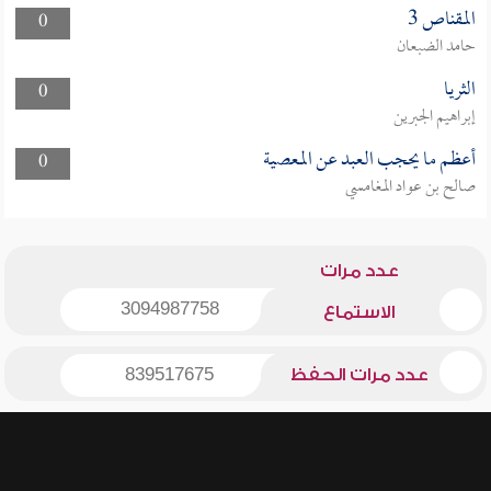
المقناص 3
0
حامد الضبعان
الثريا
0
إبراهيم الجبرين
أعظم ما يحجب العبد عن المعصية
0
صالح بن عواد المغامسي
عدد مرات
3094987758
الاستماع
عدد مرات الحفظ
839517675