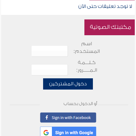
لا توجد تعليقات حتى الآن
مكتبتك الصوتية
اسم
المستخدم:
كـلـــمـة
الـمـــــرور:
دخول المشتركين
أو الدخول بحساب