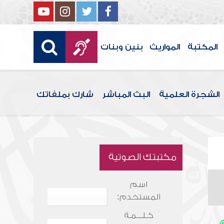
المكتبة
المواريث
بنين وبنات
الشجرة العلمية
البث المباشر
شارك بملفاتك
مكتبتك الصوتية
اسم
المستخدم:
كـلـــمـة