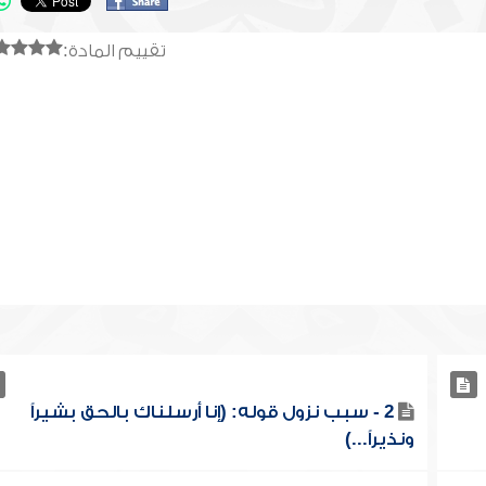
تقييم المادة:
2 - سبب نزول قوله: (إنا أرسلناك بالحق بشيراً
ونذيراً...)