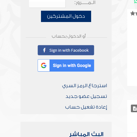
الـمـــــرور:
دخول المشتركين
أو الدخول بحساب
استرجاع الرمز السري
تسجيل عضو جديد
إعادة تفعيل حساب
البث المباشر