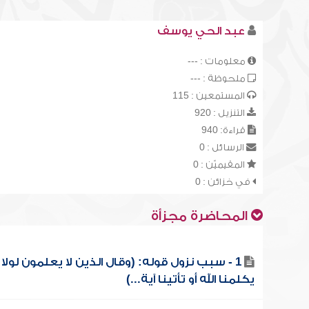
عبد الحي يوسف
معلومات : ---
ملحوظة : ---
المستمعين : 115
التنزيل : 920
قراءة: 940
الرسائل : 0
المقيميّن : 0
في خزائن : 0
المحاضرة مجزأة
1 - سبب نزول قوله: (وقال الذين لا يعلمون لولا
يكلمنا الله أو تأتينا آية...)