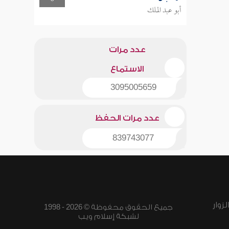
أبو عبد الملك
عدد مرات
الاستماع
3095005659
عدد مرات الحفظ
839743077
زوار
جميع الحقوق محفوظة © 2026 - 1998
لشبكة إسلام ويب