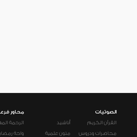
الصوتيات
محاور فرع
القرآن الكريم
أناشيد
الرحمة المه
محاضرات ودروس
متون علمية
واحة رمضان