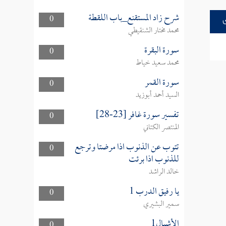
شرح زاد المستقنع_باب اللقطة
0
محمد مختار الشنقيطي
سورة البقرة
0
محمد سعيد خياط
سورة القمر
0
السيد أحمد أبوزيد
تفسير سورة غافر [23-28]
0
المنتصر الكتاني
تتوب عن الذنوب اذا مرضتا وترجع
0
للذنوب اذا برئت
خالد الراشد
يا رفيق الدرب 1
0
سمير البشيري
الأشبال1
0