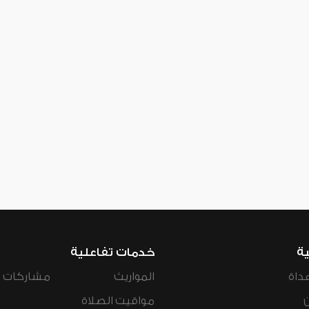
ية
خدمات تفاعلية
داة
المواريث
مشاركات ال
مواقيت الصلاة