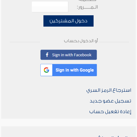
الـمـــــرور:
دخول المشتركين
أو الدخول بحساب
استرجاع الرمز السري
تسجيل عضو جديد
إعادة تفعيل حساب