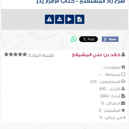
شرح زاد المستقنع - كتاب الإقرار [1]
خالد بن علي المشيقح
تقييم المادة:
معلومات :
ملحوظة : ---
المستمعين : 121
التنزيل : 691
قراءة: 1661
الرسائل : 0
المقيميّن : 0
في خزائن : 0