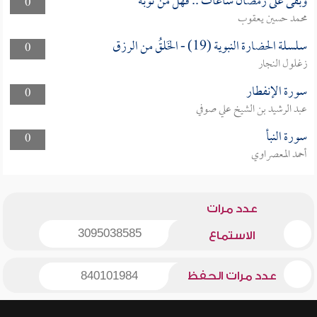
وبقى على رمضان ساعات .. فهل من توبة
0
محمد حسين يعقوب
سلسلة الحضارة النبوية (19) - الخَلقُ من الرزق
0
زغلول النجار
سورة الإنفطار
0
عبد الرشيد بن الشيخ علي صوفي
سورة النبأ
0
أحمد المعصراوي
عدد مرات
3095038585
الاستماع
عدد مرات الحفظ
840101984