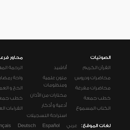
الصوتيات
محاور فرع
القرآن الكريم
أناشيد
الرحمة المه
محاضرات ودروس
متون علمية
واحة رمضان
ومنظومات
محاضرات مفرغة
الحج و العم
مختارات من الأذان
خطب جمعة
خطب جمع
أدعية و أذكار
الكتاب المسموع
القراءات ال
استراحة التسجيلات
لغات الموقع:
عربي
Español
Deutsch
nçais