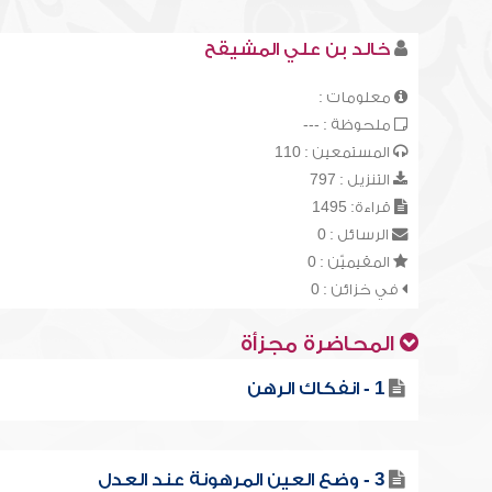
خالد بن علي المشيقح
معلومات :
ملحوظة : ---
المستمعين : 110
التنزيل : 797
قراءة: 1495
الرسائل : 0
المقيميّن : 0
في خزائن : 0
المحاضرة مجزأة
1 - انفكاك الرهن
3 - وضع العين المرهونة عند العدل