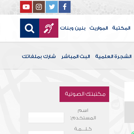
المكتبة
المواريث
بنين وبنات
الشجرة العلمية
البث المباشر
شارك بملفاتك
مكتبتك الصوتية
اسم
المستخدم:
كـلـــمـة