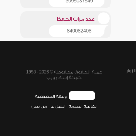
3095037549
عدد مرات الحفظ
840082408
زوار
جميع الحقوق محفوظة © 2026 - 1998
لشبكة إسلام ويب
وثيقة الخصوصية
اتفاقية الخدمة
اتصل بنا
من نحن