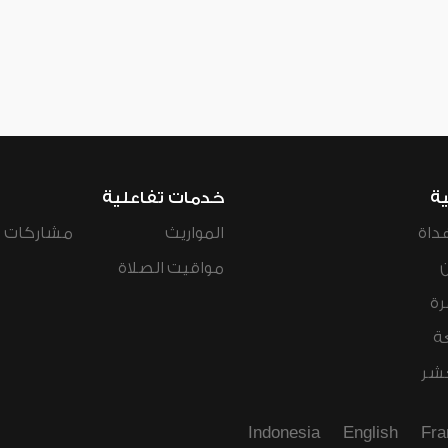
ية
خدمات تفاعلية
داة
المواريث
مشاركات ال
مواقيت الصلاة
رة
ة
عشر
Indonesia
English
Fra