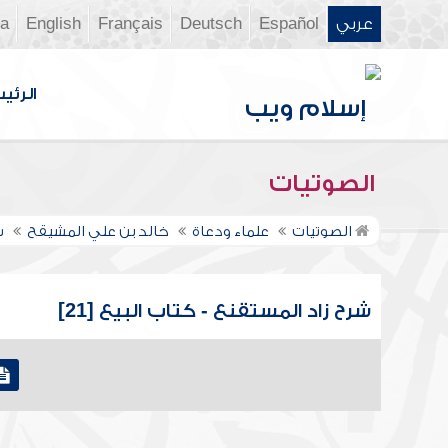
عربي
Español
Deutsch
Français
English
ia
الرئي
الصوتيات
الصوتيات
علماء ودعاة
خالد بن علي المشيقح
ش
شرح زاد المستقنع - كتاب البيع [21]