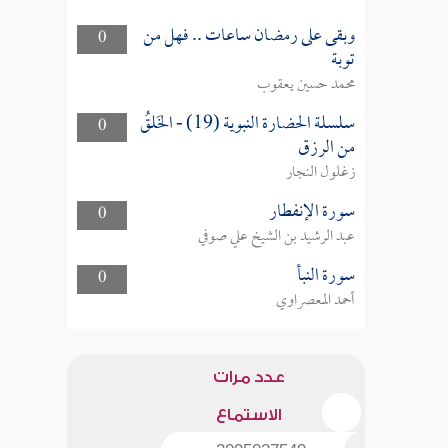
وبقى على رمضان ساعات .. فهل من
0
توبة
محمد حسين يعقوب
سلسلة الحضارة النبوية (19) - الخَلقُ
0
من الرزق
زغلول النجار
سورة الإنفطار
0
عبد الرشيد بن الشيخ علي صوفي
سورة النبأ
0
أحمد المعصراوي
عدد مرات
الاستماع