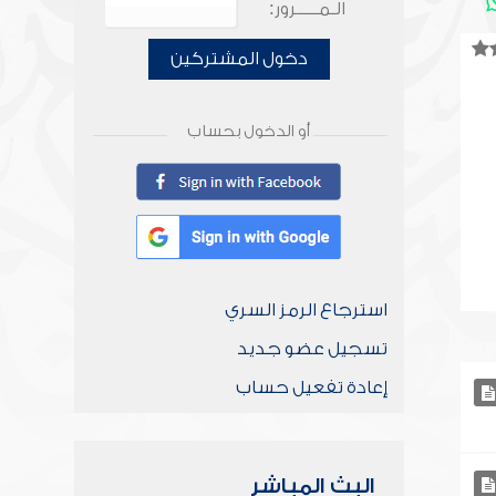
الـمـــــرور:
دخول المشتركين
أو الدخول بحساب
استرجاع الرمز السري
تسجيل عضو جديد
إعادة تفعيل حساب
البث المباشر