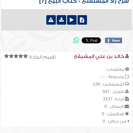
شرح زاد المستقنع - كتاب البيع [7]
خالد بن علي المشيقح
تقييم المادة:
معلومات :
ملحوظة : ---
المستمعين : 134
التنزيل : 947
قراءة: 3137
الرسائل : 0
المقيميّن : 0
في خزائن : 0