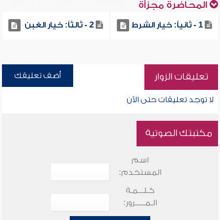
المحاضرة مجزأة
1 - ثانياً: خيار الشرط
2 - ثالثاً: خيار الغبن
أضف تعليقك
تعليقات الزوار
لا توجد تعليقات حتى الآن
مكتبتك الصوتية
اسم
المستخدم:
كـلـــمـة
الـمـــــرور: