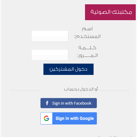
مكتبتك الصوتية
اسم
المستخدم:
كـلـــمـة
الـمـــــرور:
دخول المشتركين
أو الدخول بحساب