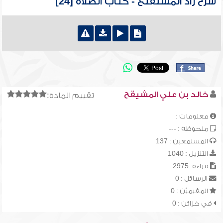
شرح زاد المستقنع - كتاب الصلاة [24]
خالد بن علي المشيقح
تقييم المادة:
معلومات :
ملحوظة : ---
المستمعين : 137
التنزيل : 1040
قراءة: 2975
الرسائل : 0
المقيميّن : 0
في خزائن : 0