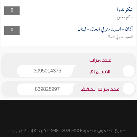
تيكوندوا
0
نظام يعقوبي
أذان - السيد متولي العال - لبنان
0
السيد متولي العال
عدد مرات
3095014375
الاستماع
عدد مرات الحفظ
839828997
جميع الحقوق محفوظة © 2026 - 1998 لشبكة إسلام ويب