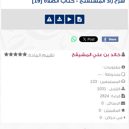
شرح زاد المستقنع - كتاب الصلاة [19]
خالد بن علي المشيقح
تقييم المادة:
معلومات :
ملحوظة : ---
المستمعين : 133
التنزيل : 1031
قراءة: 2824
الرسائل : 0
المقيميّن : 0
في خزائن : 0