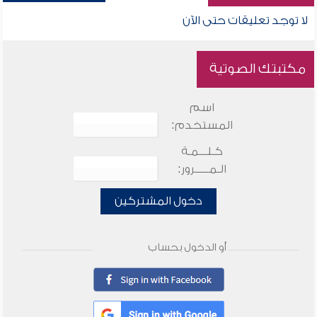
لا توجد تعليقات حتى الآن
مكتبتك الصوتية
اسم
المستخدم:
كـلـــمـة
الـمـــــرور:
دخول المشتركين
أو الدخول بحساب