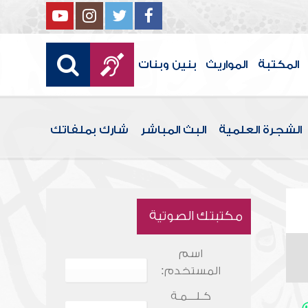
المكتبة
المواريث
بنين وبنات
الشجرة العلمية
البث المباشر
شارك بملفاتك
مكتبتك الصوتية
اسم
المستخدم:
كـلـــمـة