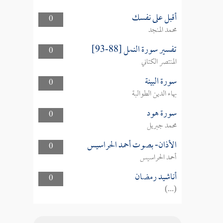
أقبل على نفسك
0
محمد المنجد
تفسير سورة النمل [88-93]
0
المنتصر الكتاني
سورة البينة
0
بهاء الدين الطوالبة
سورة هود
0
محمد جبريل
الأذان- بصوت أحمد الحراسيس
0
أحمد الحراسيس
أناشيد رمضان
0
(...)