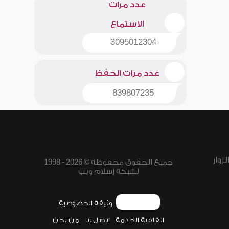
عدد مرات
الاستماع
3095012304
عدد مرات الحفظ
839807235
زوار
جميع الحقوق محفوظة © 2026 - 1998
لشبكة إسلام ويب
وثيقة الخصوصية
اتفاقية الخدمة
اتصل بنا
من نحن