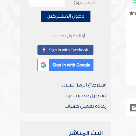
الـمـــــرور:
دخول المشتركين
أو الدخول بحساب
استرجاع الرمز السري
تسجيل عضو جديد
إعادة تفعيل حساب
البث المباشر