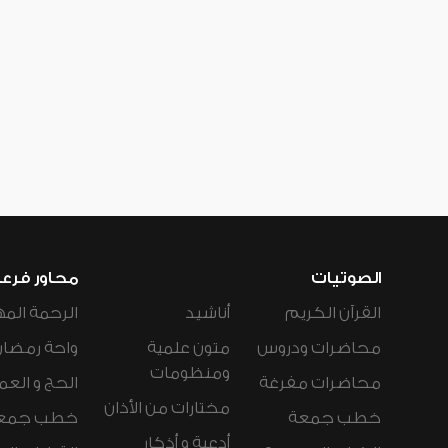
الصوتيات
محاور فرع
القرآن الكريم
أناشيد
الرحمة المه
محاضرات ودروس
متون علمية
واحة رمضان
ومنظومات
محاضرات مفرغة
الحج و العم
مختارات من الأذان
خطب جمعة
خطب جمع
أدعية و أذكار