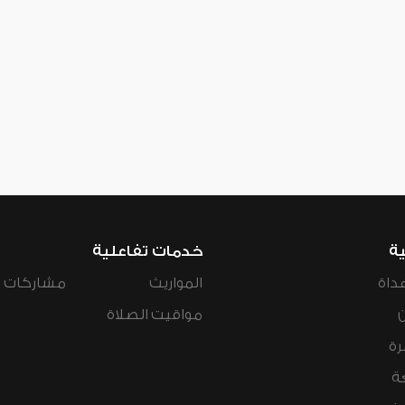
ية
خدمات تفاعلية
داة
المواريث
مشاركات ال
مواقيت الصلاة
رة
ة