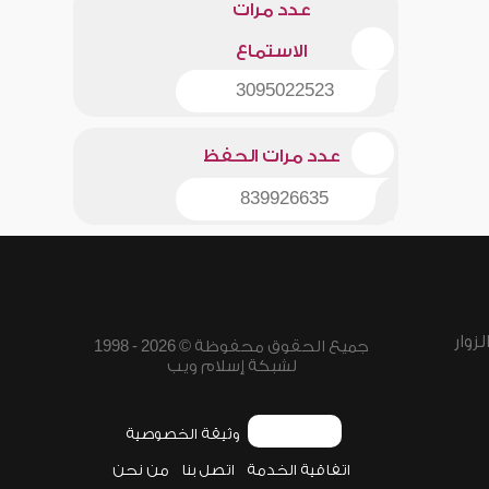
عدد مرات
الاستماع
3095022523
عدد مرات الحفظ
839926635
زوار
جميع الحقوق محفوظة © 2026 - 1998
لشبكة إسلام ويب
وثيقة الخصوصية
اتفاقية الخدمة
اتصل بنا
من نحن