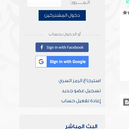
الـمـــــرور:
دخول المشتركين
أو الدخول بحساب
استرجاع الرمز السري
تسجيل عضو جديد
إعادة تفعيل حساب
البث المباشر