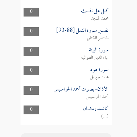
أقبل على نفسك
0
محمد المنجد
تفسير سورة النمل [88-93]
0
المنتصر الكتاني
سورة البينة
0
بهاء الدين الطوالبة
سورة هود
0
محمد جبريل
الأذان- بصوت أحمد الحراسيس
0
أحمد الحراسيس
أناشيد رمضان
0
(...)