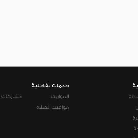
ية
خدمات تفاعلية
داة
المواريث
مشاركات ال
مواقيت الصلاة
رة
ة