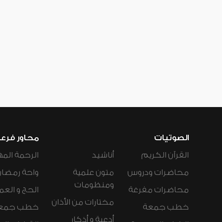
الصوتيات
محاور فرع
القرآن الكريم
أناشيد
الرحمة المه
محاضرات ودروس
متون علمية
واحة رمضان
ومنظومات
محاضرات مفرغة
الحج و العم
مختارات من الأذان
خطب جمعة
خطب جمع
أدعية و أذكار