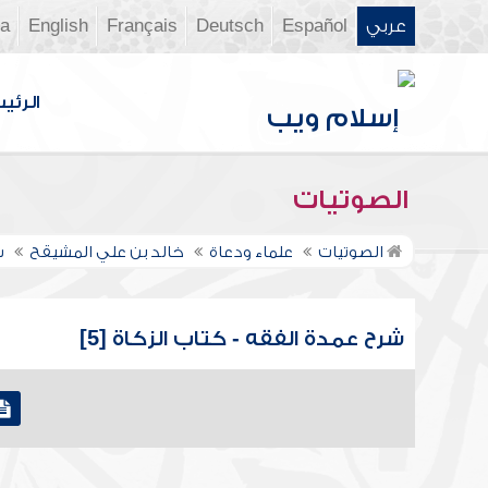
عربي
Español
Deutsch
Français
English
ia
الرئي
الصوتيات
الصوتيات
علماء ودعاة
خالد بن علي المشيقح
ش
شرح عمدة الفقه - كتاب الزكاة [5]