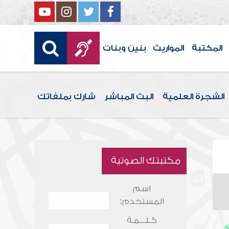
المكتبة
المواريث
بنين وبنات
الشجرة العلمية
البث المباشر
شارك بملفاتك
مكتبتك الصوتية
اسم
المستخدم:
كـلـــمـة