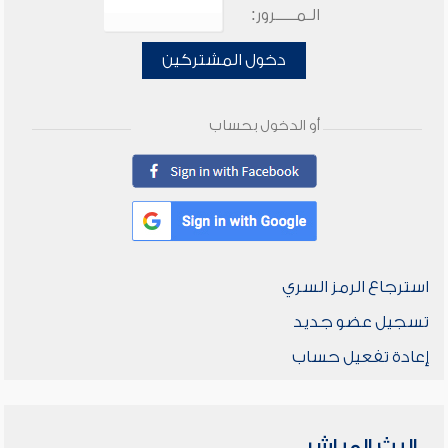
الـمـــــرور:
دخول المشتركين
أو الدخول بحساب
استرجاع الرمز السري
تسجيل عضو جديد
إعادة تفعيل حساب
البث المباشر