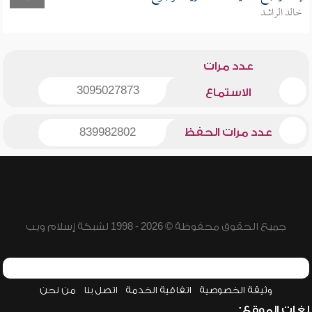
خالد الراشد
عدد مرات
3095027873
الاستماع
عدد مرات الحفظ
839982802
جميع الحقوق محفوظة © 2026 - 1998 لشبكة إسلام ويب
وثيقة الخصوصية
اتفاقية الخدمة
اتصل بنا
من نحن
لغات الموقع: