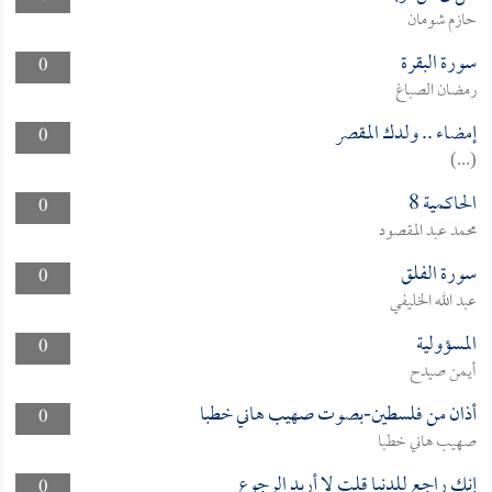
حازم شومان
سورة البقرة
0
رمضان الصباغ
إمضاء .. ولدك المقصر
0
(...)
الحاكمية 8
0
محمد عبد المقصود
سورة الفلق
0
عبد الله الخليفي
المسؤولية
0
أيمن صيدح
أذان من فلسطين-بصوت صهيب هاني خطبا
0
صهيب هاني خطبا
إنك راجع للدنيا قلت لا أريد الرجوع
0