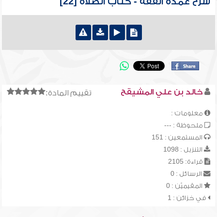
شرح عمدة الفقه - كتاب الصلاة [22]
خالد بن علي المشيقح
تقييم المادة:
معلومات :
ملحوظة : ---
المستمعين : 151
التنزيل : 1098
قراءة: 2105
الرسائل : 0
المقيميّن : 0
في خزائن : 1